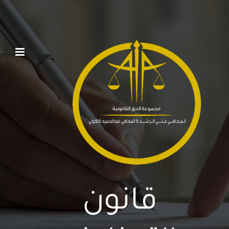
Ski
t
conten
قانون